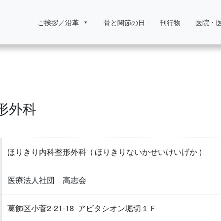
ご挨拶／沿革
骨と関節の日
刊行物
医院・
形外科
ほりきり内科整形外科
( ほりきりないかせいけいげか )
医療法人社団 高志会
葛飾区小菅2-21-18 アビタシオン堀切１Ｆ