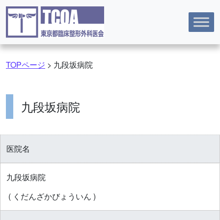
コンテンツへスキップ
TOPページ
>
九段坂病院
九段坂病院
医院名
九段坂病院
( くだんざかびょういん )