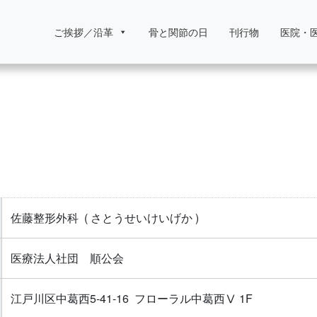
ご挨拶／沿革
骨と関節の日
刊行物
医院・
佐藤整形外科
( さとうせいけいげか )
医療法人社団 順公会
江戸川区中葛西5-41-16 フローラル中葛西Ⅴ 1F