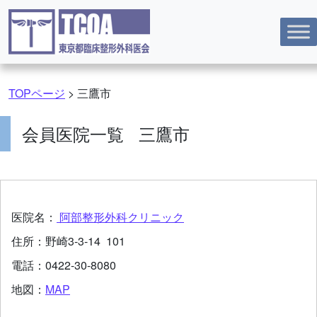
コンテンツへスキップ
TOPページ
>
三鷹市
会員医院一覧 三鷹市
医院名：
阿部整形外科クリニック
住所：
野崎3-3-14 101
電話：
0422-30-8080
地図：
MAP