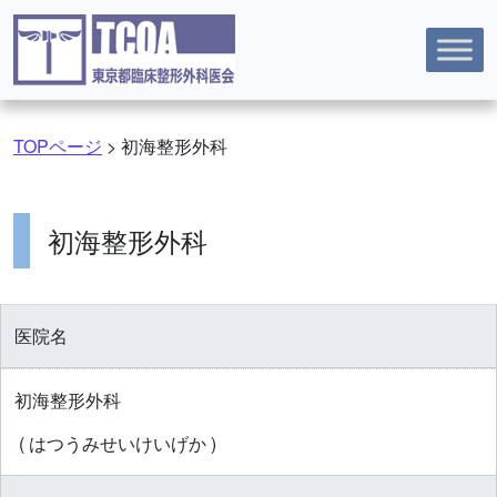
コンテンツへスキップ
TOPページ
>
初海整形外科
初海整形外科
医院名
初海整形外科
( はつうみせいけいげか )