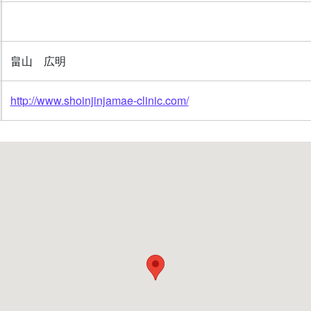
畠山 広明
http://www.shoinjinjamae-clinic.com/