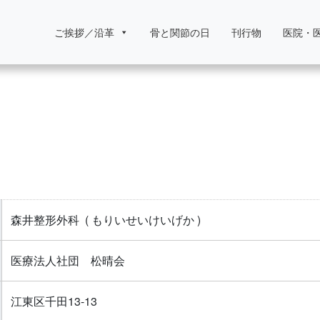
ご挨拶／沿革
骨と関節の日
刊行物
医院・
森井整形外科
( もりいせいけいげか )
医療法人社団 松晴会
江東区千田13-13‎