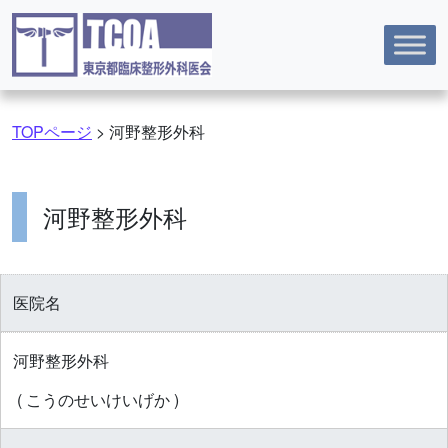
コンテンツへスキップ
TOPページ
>
河野整形外科
河野整形外科
医院名
河野整形外科
( こうのせいけいげか )