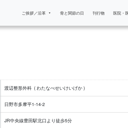
ご挨拶／沿革
骨と関節の日
刊行物
医院・
渡辺整形外科
( わたなべせいけいげか )
日野市多摩平1-14-2
JR中央線豊田駅北口より徒歩5分