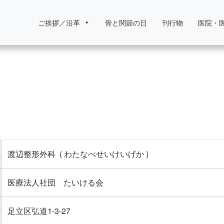
ご挨拶／沿革
骨と関節の日
刊行物
医院・
渡辺整形外科
( わたなべせいけいげか )
医療法人社団 たいける会
足立区弘道1-3-27