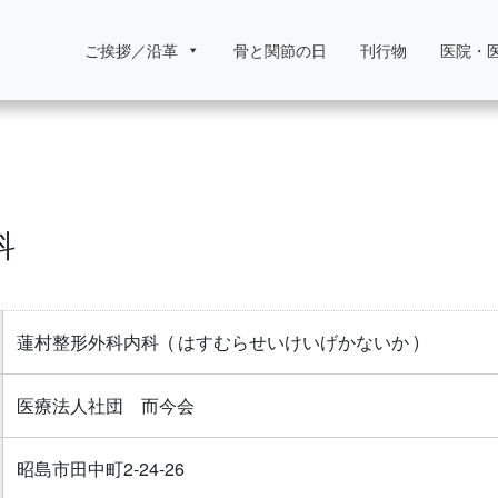
ご挨拶／沿革
骨と関節の日
刊行物
医院・
科
蓮村整形外科内科
( はすむらせいけいげかないか )
医療法人社団 而今会
昭島市田中町2-24-26